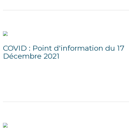
COVID : Point d'information du 17
Décembre 2021
27/12/2021
SITUATION SANITAIRE DANS L'OISE En Hauts-de-
France, l’activité épidémique tous âges progresse
plus lentement en semaine 49 (+7 %) avec un taux...