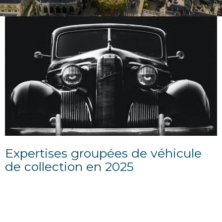
Expertises groupées de véhicule
de collection en 2025
18/01/2025
50% de remise pour les collectionneurs d'auto et
moto: EXPERTISES GROUPEES vendredi 21 mars à