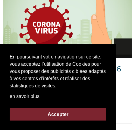
En poursuivant votre navigation sur ce site,
vous acceptez l’utilisation de Cookies pour
COVID : Point de situation au 26
vous proposer des publicités ciblées adaptés
avril 2021
à vos centres d’intérêts et réaliser des
statistiques de visites.
26/04/2021
en savoir plus
POINT D'INFORMATION DU 26 AVRIL 2021
Organisation de l’éducation physique et sportive à
l’école À compter du 26 avril dans le premier...
Accepter