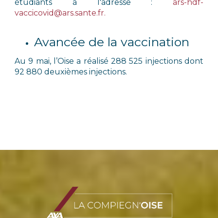
étudiants à l'adresse :
ars-hdf-
vaccicovid@ars.sante.
fr
.
Avancée de la vaccination
Au 9 mai, l’Oise a réalisé 288 525 injections dont
92 880 deuxièmes injections.