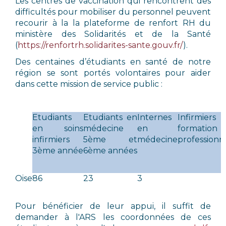
Les centres de vaccination qui rencontrent des
difficultés pour mobiliser du personnel peuvent
recourir à la la plateforme de renfort RH du
ministère des Solidarités et de la Santé
(
https://renfortrh.
solidarites-sante.gouv.fr/
).
Des centaines d’étudiants en santé de notre
région se sont portés volontaires pour aider
dans cette mission de service public :
Etudiants
Etudiants en
Internes
Infirmiers
en soins
médecine
en
formation
infirmiers
5ème et
médecine
professionn
3ème année
6ème années
Oise
86
23
3
Pour bénéficier de leur appui, il suffit de
demander à l'ARS les coordonnées de ces