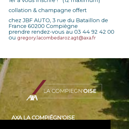
1er à vous inscrire ! (12 maximum)
collation & champagne offert
chez JBF AUTO, 3 rue du Bataillon de
France 60200 Compiègne
prendre rendez-vous au 03 44 92 42 00
ou
gregory.lacombedaroz.agt@axa.fr
A
XA LA COMPIÉGN'OISE
→
Nos missions